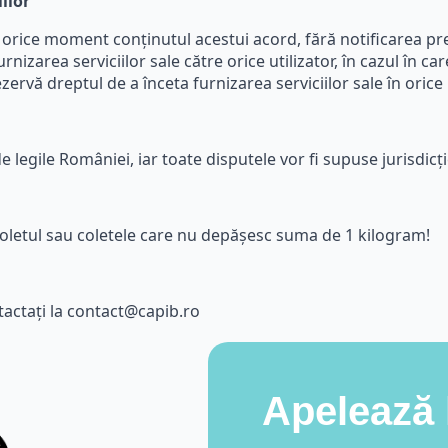
ilor
 orice moment conținutul acestui acord, fără notificarea pre
nizarea serviciilor sale către orice utilizator, în cazul în car
ezervă dreptul de a înceta furnizarea serviciilor sale în ori
e legile României, iar toate disputele vor fi supuse jurisdicț
oletul
sau
coletele care nu
depășesc
suma
de 1 kilogram!
tactați la contact@capib.ro
Apelează 