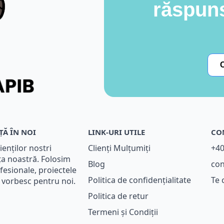
răspuns
ȚĂ ÎN NOI
LINK-URI UTILE
CO
ienților nostri
Clienți Mulțumiți
+40
ța noastră. Folosim
Blog
con
fesionale, proiectele
Politica de confidențialitate
Te 
e vorbesc pentru noi.
Politica de retur
Termeni și Condiții