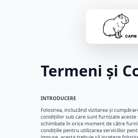
Termeni și Co
INTRODUCERE
Folosirea, incluzând vizitarea și cumpărar
condițiilor sub care sunt furnizate aceste s
schimbate în orice moment de către furnizor
condițiile pentru utilizarea serviciilor pen
impuse, acesta trebuie să inceteze folosire