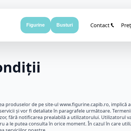
Contact
Pre
Figurine
Busturi
ndiții
ea produselor de pe site-ul www.figurine.capib.ro, implică ac
ervicii și vor fi detaliate în paragrafele următoare. Termenii ș
, fără notificarea prealabilă a utilizatorului. Utilizatorul 
tru a le putea consulta în orice moment. În cazul în care util
a serviciilor noastre.