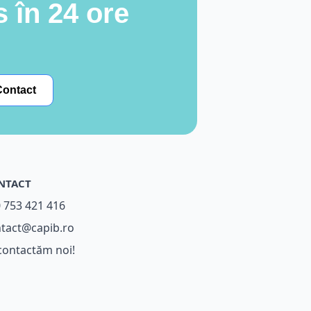
 în 24 ore
Contact
NTACT
 753 421 416
tact@capib.ro
contactăm noi!