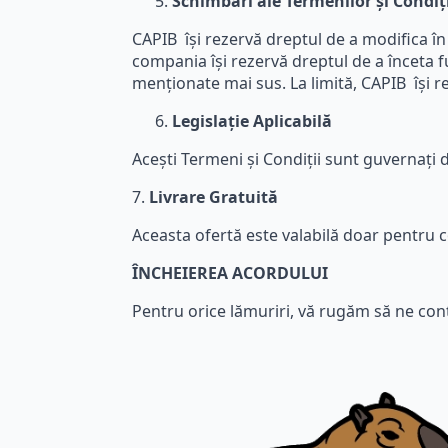
Schimbări ale Termenilor și Condiți
CAPIB își rezervă dreptul de a modifica în
compania își rezervă dreptul de a înceta fur
menționate mai sus. La limită, CAPIB își r
Legislație Aplicabilă
Acești Termeni și Condiții sunt guvernați d
7.
Livrare
Gratuită
Aceasta
ofert
ă
este
valabilă
doar pentru c
ÎNCHEIEREA ACORDULUI
Pentru orice lămuriri, vă rugăm să ne con